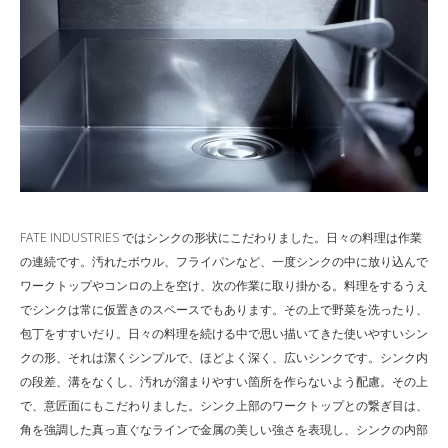
FATE INDUSTRIES ではシンクの形状にこだわりました。日々の料理は作業
の連続です。汚れたボウル、フライパンなど、一度シンクの中に放り込んで
ワークトップやコンロの上を空け、次の作業に取り掛かる。料理をするうえ
でシンクは常に仮置きのスペースでもあります。その上で野菜を洗ったり、
包丁をすすいだり。日々の料理を続ける中で思い描いてきた使いやすいシン
クの形、それは潔くシンプルで、ほどよく深く、広いシンクです。シンク内
の段差、溝をなくし、汚れが溜まりやすい箇所を作らないよう配慮。その上
で、意匠面にもこだわりました。シンク上部のワークトップとの繋ぎ目は、
角を強調した真っ直ぐなラインで金属の美しい強さを表現し、シンクの内部