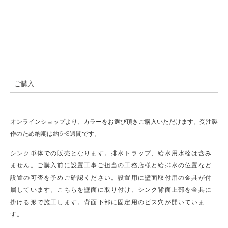
ご購入
オンラインショップより、カラーをお選び頂きご購入いただけます。受注製
作のため納期は約6~8週間です。
シンク単体での販売となります。排水トラップ、給水用水栓は含み
ません。ご購入前に設置工事ご担当の工務店様と給排水の位置など
設置の可否を予めご確認ください。設置用に壁面取付用の金具が付
属しています。こちらを壁面に取り付け、シンク背面上部を金具に
掛ける形で施工します。背面下部に固定用のビス穴が開いていま
す。