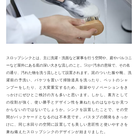
スロップシンクとは、主に洗濯・洗面など家事を行う空間や、庭やバルコニ
ーなど屋外にある底の深い大きな流しのこと。Slop=汚水の意味で、その名
の通り、汚れた物を洗う流しとして設置されます。
泥のついた服や靴、洗
濯前の予洗い、バケツを置いて掃除道具を洗ったり、ペットのシャ
ンプーをしたり、と大変重宝するため、新築やリノベーションをき
っかけにぜひとご検討の方も多いと思います。しかし、裏方として
の役割が強く、使い勝手とデザイン性を兼ねたものはなかなか見つ
からないのではないでしょうか。シンクを設置したことで、その空
間がバックヤードと
なるのは不本意です。バスタブの開発をきっか
けに、同じ水回りの空間に設置しても美しい意匠性と使いやすさを
兼ね備えたスロップシンクのデザインが始まりました。